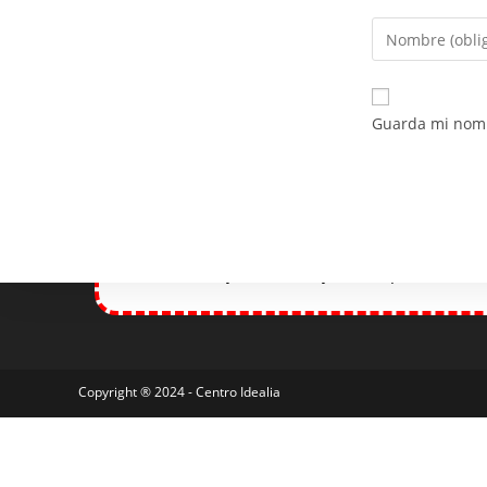
Guarda mi nomb
Unfortunately, the 7-day trial period has
Copyright ® 2024 - Centro Idealia